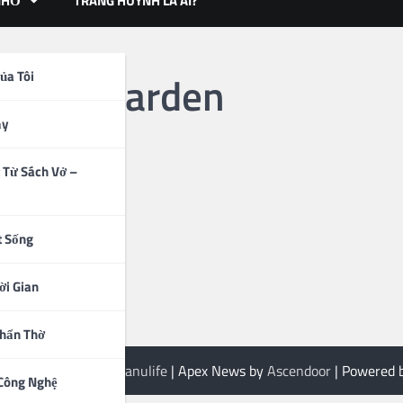
NHỎ
TRANG HUỲNH LÀ AI?
ntrosa garden
ủa Tôi
ạy
 Từ Sách Vở –
t Sống
ời Gian
Thẩn Thờ
 2026
Trang Huỳnh Manulife
| Apex News by
Ascendoor
| Powered 
 Công Nghệ