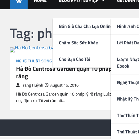
HOME
BLOG KHỞI NGHIỆP
GIA ĐÌNH 
Tag:
pháp lý hà đô ce
Bán Giò Chả Chả Lụa Online
Hình Ảnh C
Chăm Sóc Sức Khỏe
Lời Phật D
Cho Bạn Cho Tôi
Lượm Nhặt
NGHỆ THUẬT SỐNG
Ebook
Hà Đô Centrosa Garden quận 10 pháp lý rõ
ràng
Nghệ Thuậ
Trang Huỳnh
August 16, 2016
Hà Đô Centrosa Garden quận 10 pháp lý rõ ràng Luật đất đai
Nhật Ký Th
quy định rõ đối với căn hộ…
Thơ Thẩn 
Copyright ©
Thủ Thuật