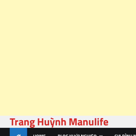
Trang Huỳnh Manulife
Skip
to
content