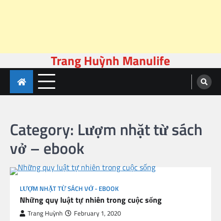
Trang Huỳnh Manulife
Skip
to
content
Category:
Lượm nhặt từ sách
vở – ebook
LƯỢM NHẶT TỪ SÁCH VỞ - EBOOK
Những quy luật tự nhiên trong cuộc sống
Trang Huỳnh
February 1, 2020