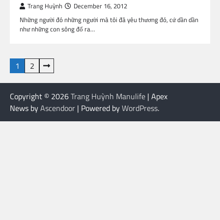
Trang Huỳnh
December 16, 2012
Những người đó những người mà tôi đã yêu thương đó, cứ dần dần
như những con sông đổ ra…
Posts
1
2
pagination
Copyright © 2026
Trang Huỳnh Manulife
| Apex
News by
Ascendoor
| Powered by
WordPress
.