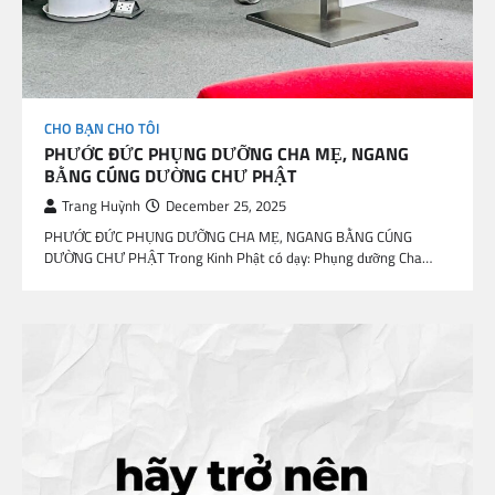
CHO BẠN CHO TÔI
PHƯỚC ĐỨC PHỤNG DƯỠNG CHA MẸ, NGANG
BẰNG CÚNG DƯỜNG CHƯ PHẬT
Trang Huỳnh
December 25, 2025
PHƯỚC ĐỨC PHỤNG DƯỠNG CHA MẸ, NGANG BẰNG CÚNG
DƯỜNG CHƯ PHẬT Trong Kinh Phật có dạy: Phụng dưỡng Cha…