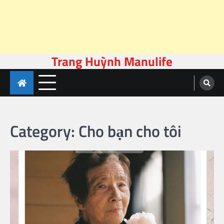
Trang Huỳnh Manulife
Skip
to
content
Category:
Cho bạn cho tôi