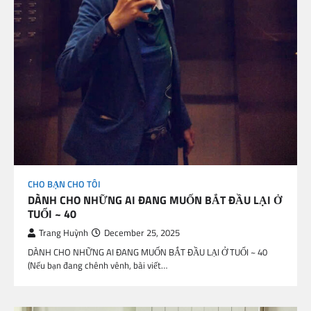
CHO BẠN CHO TÔI
DÀNH CHO NHỮNG AI ĐANG MUỐN BẮT ĐẦU LẠI Ở
TUỔI ~ 40
Trang Huỳnh
December 25, 2025
DÀNH CHO NHỮNG AI ĐANG MUỐN BẮT ĐẦU LẠI Ở TUỔI ~ 40
(Nếu bạn đang chênh vênh, bài viết…