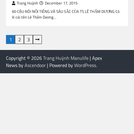
Trang Huỳnh
December 17, 2015
60 CÂU NÓI NỔI TIẾNG VÀ SÂU SẮC CỦA TS LÊ THẨM DƯƠNG Có
lẽ cái tên Lê Thẩm Dương…
Posts
1
2
3
pagination
Copyright © 2026
Trang Huỳnh Manulife
| Apex
News by
Ascendoor
| Powered by
WordPress
.