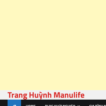
Trang Huỳnh Manulife
Skip
to
content