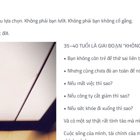
ều lựa chọn. Không phải bạn lười. Không phải bạn không cố gắng.
 đời.
35–40 TUỔI LÀ GIAI ĐOẠN “KHÔNG
• Bạn không còn trẻ để thử sai liên t
• Nhưng cũng chưa đủ an toàn để nói 
• Nếu mất việc thì sao?
• Nếu công ty cắt giảm thì sao?
• Nếu sức khỏe đi xuống thì sao?
Và có một sự thật rất tỉnh táo mà m
Cuộc sống của mình, tài chính của 