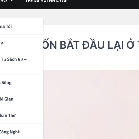
NHỎ
TRANG HUỲNH LÀ AI?
ủa Tôi
NG MUỐN BẮT ĐẦU LẠI Ở 
ạy
 Từ Sách Vở –
t Sống
ời Gian
Thẩn Thờ
 Công Nghệ