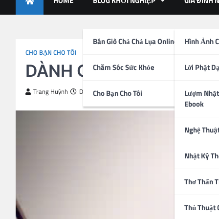
HOME
BLOG KHỞI NGHIỆP
GIA ĐÌNH 
Bán Giò Chả Chả Lụa Online
Hình Ảnh C
CHO BẠN CHO TÔI
DÀNH CHO NHỮNG AI ĐA
Chăm Sóc Sức Khỏe
Lời Phật D
Trang Huỳnh
December 25, 2025
Cho Bạn Cho Tôi
Lượm Nhặt
Ebook
Nghệ Thuậ
Nhật Ký Th
Thơ Thẩn 
Thủ Thuật