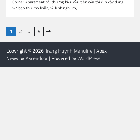
Corner Apartment cái thương hiệu đầu tiên của tôi cần xây dựng
với bao thứ khó khăn, về kinh nghiệm,…
Posts
1
2
…
5
pagination
Copyright © 2026
Trang Huỳnh Manulife
| Apex
News by
Ascendoor
| Powered by
WordPress
.