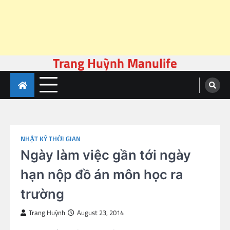
Trang Huỳnh Manulife
Skip
to
content
NHẬT KÝ THỜI GIAN
Ngày làm việc gần tới ngày
hạn nộp đồ án môn học ra
trường
Trang Huỳnh
August 23, 2014