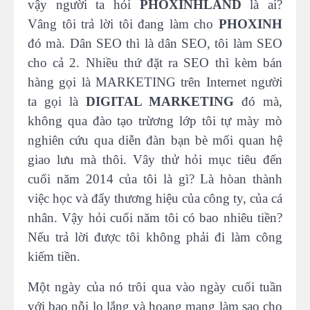
vậy người ta hỏi
PHOXINHLAND
là ai?
Vâng tôi trả lời tôi đang làm cho
PHOXINH
đó mà. Dân SEO thì là dân SEO, tôi làm SEO
cho cả 2. Nhiều thứ đặt ra SEO thì kèm bán
hàng gọi là MARKETING trên Internet người
ta gọi là
DIGITAL MARKETING
đó mà,
không qua đào tạo trừơng lớp tôi tự mày mò
nghiên cứu qua diễn đàn bạn bè mối quan hệ
giao lưu mà thôi. Vây thử hỏi mục tiêu đến
cuối năm 2014 của tôi là gì? Là hòan thành
việc học và đẩy thương hiệu của công ty, của cá
nhân. Vậy hỏi cuối năm tôi có bao nhiêu tiền?
Nếu trả lời được tôi không phải đi làm công
kiếm tiền.
Một ngày của nó trôi qua vào ngày cuối tuần
với bao nỗi lo lắng và hoang mang làm sao cho