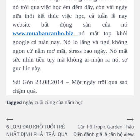
nó trôi qua việc học êm đềm đây, còn vài ngày
nữa thôi kết thúc việc học, cả tuần lễ nay
website bất động sản của nó
www.muabancanho.biz
nó mất top khỏi
google cả tuần nay. Nó lo lắng và ngủ không
ngon cứ nằm mơ mãi, stress bao ngày. Nó mất
sức nhìn tiều tụy mà không ai nhận ra nó, sợ
gục lúc này.
Sài Gòn 23.08.2014 – Một ngày trôi qua sao
chậm quá.
Tagged
ngày cuối cùng của năm học
Post
⟵
⟶
6 LOẠI ĐAU KHỔ TUỔI TRẺ
Căn hộ Tropic Garden Thảo
navigation
NHẤT ĐỊNH PHẢI TRẢI QUA
Điền đánh giá là căn hộ view