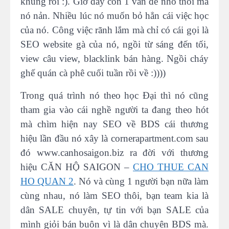
khùng rồi :). Giờ đây còn 1 vấn đề nhỏ thôi mà
nó nản. Nhiều lúc nó muốn bỏ hẳn cái việc học
của nó. Công việc rãnh lắm mà chỉ có cái gọi là
SEO website gà của nó, ngồi từ sáng đến tối,
view câu view, blacklink bán hàng. Ngồi cháy
ghế quán cà phê cuối tuần rồi về :))))
Trong quá trình nó theo học Đại thì nó cũng
tham gia vào cái nghề người ta đang theo hót
mà chìm hiện nay SEO về BDS cái thương
hiệu lần đầu nó xây là cornerapartment.com sau
đó www.canhosaigon.biz ra đời với thương
hiệu CĂN HỘ SAIGON –
CHO THUE CAN
HO QUAN 2
. Nó và cùng 1 người bạn nữa làm
cùng nhau, nó làm SEO thôi, bạn team kia là
dân SALE chuyên, tự tin với bạn SALE của
mình giỏi bán buôn vì là dân chuyên BDS mà.