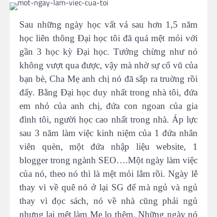
Sau những ngày học vất vả sau hơn 1,5 năm
học liên thông Đại học tôi đã quá mệt mỏi với
gần 3 học kỳ Đại học. Tưởng chừng như nó
không vượt qua được, vậy mà nhờ sự cổ vũ của
bạn bè, Cha Mẹ anh chị nó đã sắp ra truờng rồi
đấy. Bằng Đại học duy nhất trong nhà tôi, đứa
em nhỏ của anh chị, đứa con ngoan của gia
đình tôi, người học cao nhất trong nhà. Áp lực
sau 3 năm làm việc kinh niệm của 1 đứa nhân
viên quèn, một đứa nhập liệu website, 1
blogger trong ngành SEO….Một ngày làm việc
của nó, theo nó thì là mệt mỏi lắm rồi. Ngày lễ
thay vì về quê nó ở lại SG để mà ngủ và ngủ
thay vì đọc sách, nó về nhà cũng phải ngủ
nhưng lại mệt làm Mẹ lo thêm. Những ngày nó