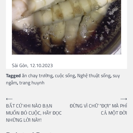
Sài Gòn, 12.10.2023
Tagged
ăn chay trường
,
cuộc sống
,
Nghệ thuật sống
,
suy
ngẫm
,
trang huynh
Post
⟵
⟶
BẤT CỨ KHI NÀO BẠN
ĐỪNG VÌ CHỮ “ĐỢI” MÀ PHÍ
navigation
MUỐN BỎ CUỘC, HÃY ĐỌC
CẢ MỘT ĐỜI
NHỮNG LỜI NÀY!