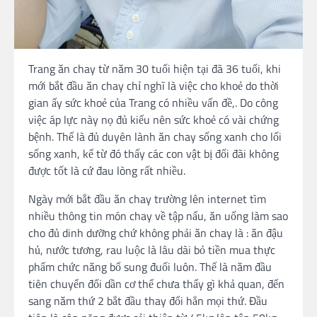
Trang ăn chay từ năm 30 tuổi hiện tại đã 36 tuổi, khi
mới bắt đầu ăn chay chỉ nghĩ là việc cho khoẻ do thời
gian ấy sức khoẻ của Trang có nhiều vấn đề,. Do công
việc áp lực này nọ đủ kiểu nên sức khoẻ có vài chứng
bệnh. Thế là đủ duyên lành ăn chay sống xanh cho lối
sống xanh, kể từ đó thấy các con vật bị đối đãi không
được tốt là cứ đau lòng rất nhiều.
Ngày mới bắt đầu ăn chay trường lên internet tìm
nhiều thông tin món chay về tập nấu, ăn uống làm sao
cho đủ dinh dưỡng chứ không phải ăn chay là : ăn đậu
hủ, nước tương, rau luộc là lâu dài bỏ tiền mua thực
phẩm chức năng bổ sung đuối luôn. Thế là năm đầu
tiên chuyển đổi dần cơ thể chưa thấy gì khả quan, đến
sang năm thứ 2 bắt đầu thay đổi hẳn mọi thứ. Đầu