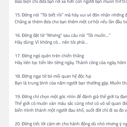
Bao biện chỉ đưa bạn rời xa hơn con người bạn muốn trở tr
15. Đừng nói “Tôi biết rồi” mà hãy vui vẻ đón nhận những 
Chẳng ai thèm đưa cho bạn thêm một cơ hội nếu lần đầu tiên
16. Đừng đặt từ “Nhưng” sau câu nói “Tôi muốn…”
Hãy dùng: Vì không có… nên tôi phải…
17. Đừng ngủ quên trên chiến thắng
Hãy liên tục tiến lên từng ngày. Thành công của ngày hôm
18. Đừng ngại từ bỏ mối quan hệ độc hại
Bạn là trung bình của năm người bạn thường gặp. Muốn thà
19. Đừng chỉ chọn một góc nhìn để đánh giá thế giới ta đa
Thế giới có muôn vàn màu sắc cũng như có vô số quan điểm
biến mình thành một người đau khổ, suốt đời chỉ đi so đo
20. Đừng tiếc lời cám ơn cho hành động dù nhỏ nhưng ý n