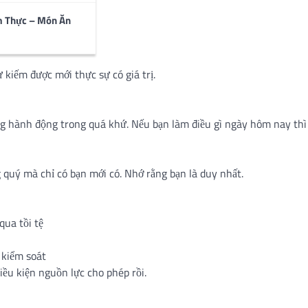
bạn
m Thực – Món Ăn
 cho người khác.
 kiếm được mới thực sự có giá trị.
 hành động trong quá khứ. Nếu bạn làm điều gì ngày hôm nay thì ph
uý mà chỉ có bạn mới có. Nhớ rằng bạn là duy nhất.
ua tồi tệ
 kiểm soát
iều kiện nguồn lực cho phép rồi.