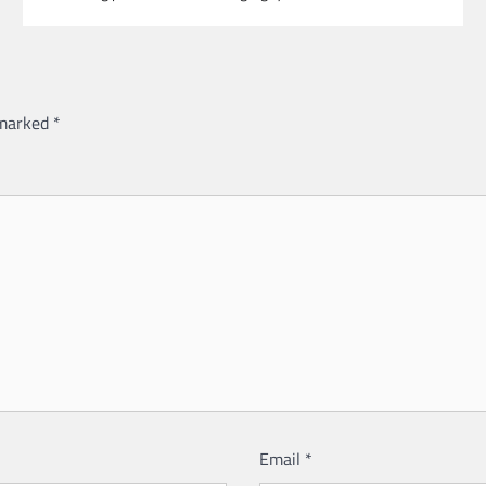
 marked
*
Email
*