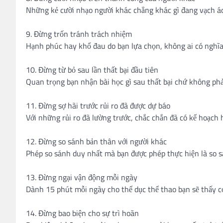
Những kẻ cười nhạo người khác chẳng khác gì đang vạch á
9. Đừng trốn tránh trách nhiệm
Hạnh phúc hay khổ đau do bạn lựa chọn, không ai có nghĩa
10. Đừng từ bỏ sau lần thất bại đầu tiên
Quan trọng bạn nhận bài học gì sau thất bại chứ không phả
11. Đừng sợ hãi trước rủi ro đã được dự báo
Với những rủi ro đã lường trước, chắc chắn đã có kế hoạch h
12. Đừng so sánh bản thân với người khác
Phép so sánh duy nhất mà bạn được phép thực hiện là so 
13. Đừng ngại vận động mỗi ngày
Dành 15 phút mỗi ngày cho thể dục thể thao bạn sẽ thấy c
14. Đừng bao biện cho sự trì hoãn