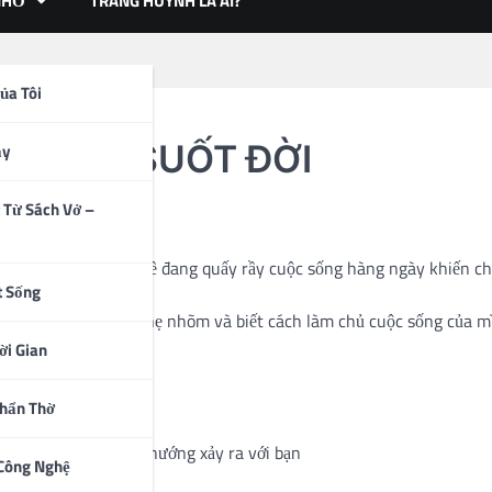
NHỎ
TRANG HUỲNH LÀ AI?
ủa Tôi
HI NHỚ SUỐT ĐỜI
ạy
 Từ Sách Vở –
c dọc,.. là những vấn đề đang quấy rầy cuộc sống hàng ngày khiến c
t Sống
, bạn sẽ cảm thấy nhẹ nhõm và biết cách làm chủ cuộc sống của m
ời Gian
Thẩn Thờ
ì điều ấy càng có xu hướng xảy ra với bạn
 Công Nghệ