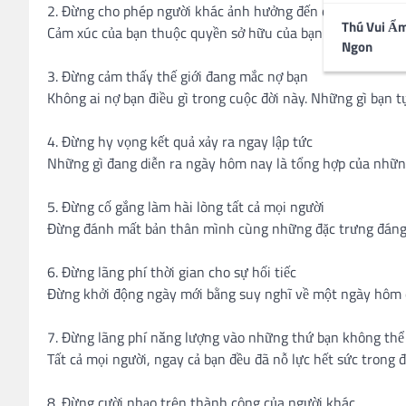
2. Đừng cho phép người khác ảnh hưởng đến cảm xúc của 
Thú Vui Ẩ
Cảm xúc của bạn thuộc quyền sở hữu của bạn. Đừng ban nó
Ngon
3. Đừng cảm thấy thế giới đang mắc nợ bạn
Không ai nợ bạn điều gì trong cuộc đời này. Những gì bạn tự
4. Đừng hy vọng kết quả xảy ra ngay lập tức
Những gì đang diễn ra ngày hôm nay là tổng hợp của những
5. Đừng cố gắng làm hài lòng tất cả mọi người
Đừng đánh mất bản thân mình cùng những đặc trưng đáng q
6. Đừng lãng phí thời gian cho sự hối tiếc
Đừng khởi động ngày mới bằng suy nghĩ về một ngày hôm q
7. Đừng lãng phí năng lượng vào những thứ bạn không thể
Tất cả mọi người, ngay cả bạn đều đã nỗ lực hết sức trong đ
8. Đừng cười nhạo trên thành công của người khác