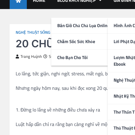
HOME
BLOG KHỞI NGHIỆP
GIA ĐÌNH 
Bán Giò Chả Chả Lụa Online
Hình Ảnh C
NGHỆ THUẬT SỐNG
20 CHỮ “ĐỪNG” PHẢI G
Chăm Sóc Sức Khỏe
Lời Phật D
Trang Huỳnh
September 3, 2020
Cho Bạn Cho Tôi
Lượm Nhặt
Ebook
Lo lắng, tức giận, nghi ngờ, stress, mất ngủ, bồn chồn, bự
Nghệ Thuậ
Nhưng ngày hôm nay, sau khi đọc xong 20 quy tắc dưới đây
Nhật Ký Th
1. Đừng lo lắng về những điều chưa xảy ra
Thơ Thẩn 
Luật hấp dẫn chỉ ra rằng bạn càng nghĩ về một điều gì đó th
Thủ Thuật