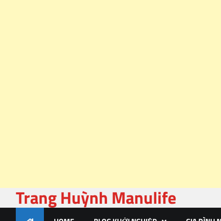
Trang Huỳnh Manulife
Skip
to
content