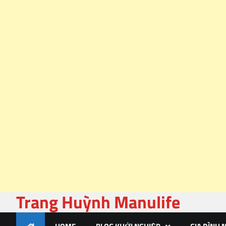
Trang Huỳnh Manulife
Skip
to
content