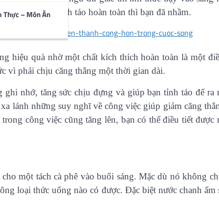
 sẽ làm cho bạn tỉnh táo hoàn toàn thì bạn đã nhầm.
m Thực – Món Ăn
ộng hiệu quà nhờ một chất kích thích hoàn toàn là một đi
c vì phải chịu căng thẳng một thời gian dài.
g ghi nhớ, tăng sức chịu đựng và giúp bạn tỉnh táo để r
ạm xa lánh những suy nghĩ về công việc giúp giảm căng thẳ
trong công việc cũng tăng lên, bạn có thể điều tiết được
ế cho một tách cà phê vào buổi sáng. Mặc dù nó không ch
hông loại thức uống nào có được. Đặc biệt nước chanh ấm 