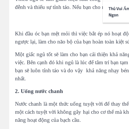
đễnh và thiếu sự tỉnh táo. Nếu bạn cho rằng cà phê
Thú Vui Ẩ
Ngon
Khi đầu óc bạn mệt mỏi thì việc bắt ép nó hoạt đ
ngược lại, làm cho não bộ của bạn hoàn toàn kiệt sứ
Một giấc ngủ tốt sẽ làm cho bạn cải thiện khả năn
việc. Bên cạnh đó khi ngủ là lúc để tâm trí bạn t
bạn sẽ luôn tỉnh táo và do vậy khả năng nhạy bén 
nhất.
2. Uống nước chanh
Nước chanh là một thức uống tuyệt vời để thay th
một cách tuyệt vời không gây hại cho cơ thể mà k
năng hoạt động của bạch cầu.