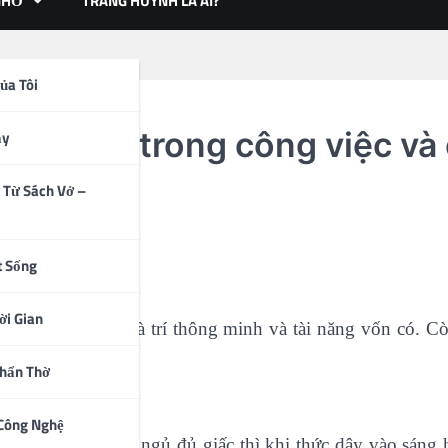
NHỎ
TRANG HUỲNH LÀ AI?
ủa Tôi
ành công trong công việc và
ạy
 Từ Sách Vở –
t Sống
c và cuộc sống
ời Gian
 nhiều thứ hơn là trí thông minh và tài năng vốn có. Cò
Thẩn Thờ
 Công Nghệ
n. Nếu bạn không ngủ đủ giấc thì khi thức dậy vào sáng 