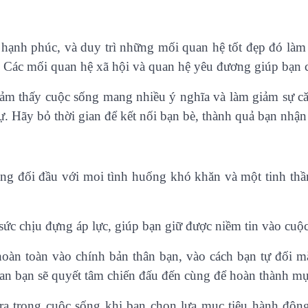
ạnh phúc, và duy trì những mối quan hệ tốt đẹp đó làm 
 Các mối quan hệ xã hội và quan hệ yêu đương giúp bạn c
cảm thấy cuộc sống mang nhiều ý nghĩa và làm giảm sự c
. Hãy bỏ thời gian để kết nối bạn bè, thành quả bạn nhận 
g đối đầu với moi tình huống khó khăn và một tinh thần l
sức chịu đựng áp lực, giúp bạn giữ được niềm tin vào cu
hoàn toàn vào chính bản thân bạn, vào cách bạn tự đối m
an bạn sẽ quyết tâm chiến đấu đến cùng để hoàn thành mụ
y ra trong cuộc sống khi bạn chọn lựa mục tiêu hành độ