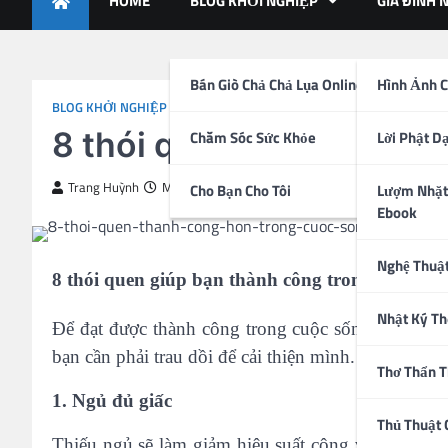
HOME
BLOG KHỞI NGHIỆP
GIA ĐÌNH 
Bán Giò Chả Chả Lụa Online
Hình Ảnh C
BLOG KHỞI NGHIỆP
8 thói quen giúp bạn th
Chăm Sóc Sức Khỏe
Lời Phật D
Trang Huỳnh
May 2, 2015
Cho Bạn Cho Tôi
Lượm Nhặt
Ebook
Nghệ Thuậ
8 thói quen giúp bạn thành công trong công việ
Nhật Ký Th
Để đạt được thành công trong cuộc sống bạn sẽ cần
bạn cần phải trau dồi để cải thiện mình.
Thơ Thẩn 
1. Ngủ đủ giấc
Thủ Thuật
Thiếu ngủ sẽ làm giảm hiệu suất công việc của bạ