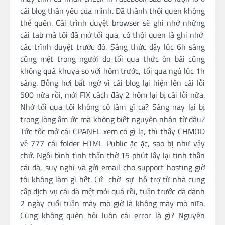
cái blog thân yêu của mình. Đã thành thói quen không
thể quên. Cái trình duyệt browser sẽ ghi nhớ những
cái tab mà tôi đã mở tối qua, có thói quen là ghi nhớ
các trình duyệt trước đó. Sáng thức dậy lúc 6h sáng
cũng mệt trong người do tối qua thức ôn bài cũng
không quá khuya so với hôm trước, tối qua ngủ lúc 1h
sáng. Bỗng hơi bất ngờ vì cái blog lại hiện lên cái lỗi
500 nữa rồi, mới FIX cách đây 2 hôm lại bị cái lỗi nữa.
Nhớ tối qua tôi không có làm gì cả? Sáng nay lại bị
trong lòng ấm ức mà không biết nguyên nhân từ đâu?
Tức tốc mở cái CPANEL xem có gì lạ, thì thấy CHMOD
về 777 cái folder HTML Public ặc ặc, sao bị như vậy
chứ. Ngồi bình tĩnh thẩn thờ 15 phút lấy lại tinh thần
cái đã, suy nghĩ và gửi email cho support hosting giờ
tôi không làm gì hết. Cứ chờ sự hỗ trợ từ nhà cung
cấp dịch vụ cái đã mệt mỏi quá rồi, tuần trước đã dành
2 ngày cuối tuần mày mò giờ là không mày mò nữa.
Cũng không quên hỏi luôn cái error là gì? Nguyên