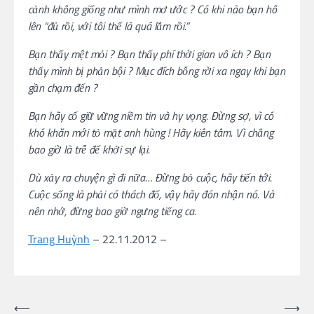
cảnh không giống như mình mơ ước ? Có khi nào bạn hô
lên “đủ rồi, với tôi thế là quá lắm rồi.”
Bạn thấy mệt mỏi ? Bạn thấy phí thời gian vô ích ? Bạn
thấy mình bị phản bội ? Mục đích bỗng rời xa ngay khi bạn
gần chạm đến ?
Bạn hãy cố giữ vững niềm tin và hy vọng. Đừng sợ, vì có
khó khăn mới tỏ mặt anh hùng ! Hãy kiên tâm. Vì chẳng
bao giờ là trễ để khởi sự lại.
Dù xảy ra chuyện gì đi nữa… Đừng bỏ cuộc, hãy tiến tới.
Cuộc sống là phải có thách đố, vậy hãy đón nhận nó. Và
nên nhớ, đừng bao giờ ngưng tiếng ca.
Trang Huỳnh
– 22.11.2012 –
Post
⟵
⟶