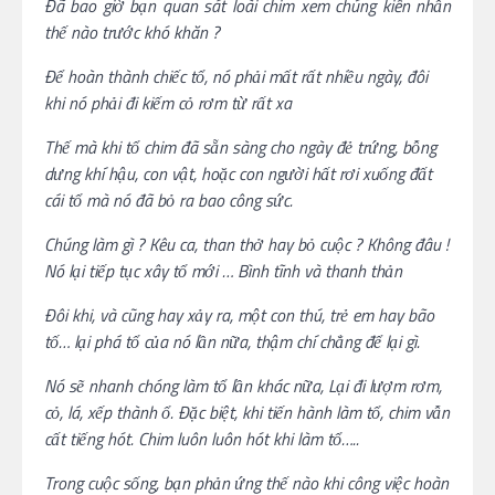
Đã bao giờ bạn quan sát loài chim xem chúng kiên nhẫn
thế nào trước khó khăn ?
Để hoàn thành chiếc tổ, nó phải mất rất nhiều ngày, đôi
khi nó phải đi kiếm cỏ rơm từ rất xa
Thế mà khi tổ chim đã sẵn sàng cho ngày đẻ trứng, bỗng
dưng khí hậu, con vật, hoặc con người hất rơi xuống đất
cái tổ mà nó đã bỏ ra bao công sức.
Chúng làm gì ? Kêu ca, than thở hay bỏ cuộc ? Không đâu !
Nó lại tiếp tục xây tổ mới … Bình tĩnh và thanh thản
Đôi khi, và cũng hay xảy ra, một con thú, trẻ em hay bão
tố… lại phá tổ của nó lần nữa, thậm chí chẳng để lại gì.
Nó sẽ nhanh chóng làm tổ lần khác nữa, Lại đi lượm rơm,
cỏ, lá, xếp thành ổ. Đặc biệt, khi tiến hành làm tổ, chim vẫn
cất tiếng hót. Chim luôn luôn hót khi làm tổ…..
Trong cuộc sống, bạn phản ứng thế nào khi công việc hoàn