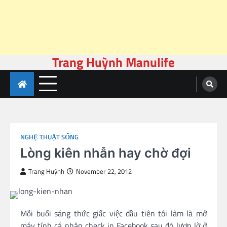
Trang Huỳnh Manulife
Skip
to
content
NGHỆ THUẬT SỐNG
Lòng kiên nhẫn hay chờ đợi
Trang Huỳnh
November 22, 2012
Mỗi buổi sáng thức giấc việc đầu tiên tôi làm là mở
máy tính cá nhân check in Facebook sau đó lượn lờ ở