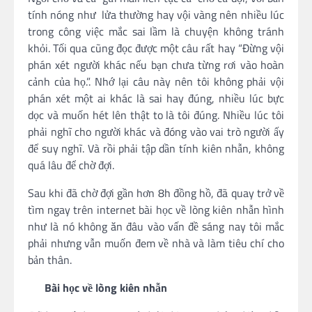
tính nóng như lửa thường hay vội vàng nên nhiều lúc
trong công việc mắc sai lầm là chuyện không tránh
khỏi. Tối qua cũng đọc được một câu rất hay “Đừng vội
phán xét người khác nếu bạn chưa từng rơi vào hoàn
cảnh của họ.”. Nhớ lại câu này nên tôi không phải vội
phán xét một ai khác là sai hay đúng, nhiều lúc bực
dọc và muốn hét lên thật to là tôi đúng. Nhiều lúc tôi
phải nghĩ cho người khác và đóng vào vai trò người ấy
để suy nghĩ. Và rồi phải tập dần tính kiên nhẫn, không
quá lâu để chờ đợi.
Sau khi đã chờ đợi gần hơn 8h đồng hồ, đã quay trở về
tìm ngay trên internet bài học về lòng kiên nhẫn hình
như là nó không ăn đâu vào vấn đề sáng nay tôi mắc
phải nhưng vẫn muốn đem về nhà và làm tiêu chí cho
bản thân.
Bài học về lòng kiên nhẫn