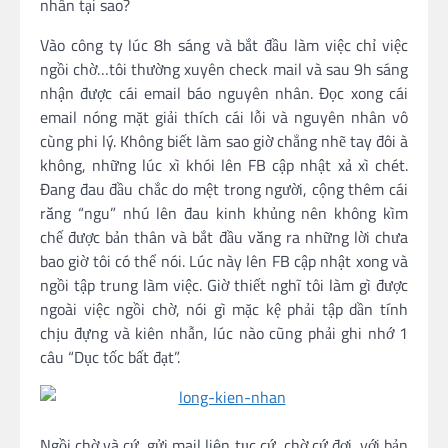
nhân tại sao?
Vào công ty lúc 8h sáng và bắt đầu làm việc chỉ việc
ngồi chờ…tôi thường xuyên check mail và sau 9h sáng
nhận được cái email báo nguyên nhân. Đọc xong cái
email nóng mặt giải thích cái lỗi và nguyên nhân vô
cùng phi lý. Không biết làm sao giờ chẳng nhẽ tay đôi à
không, những lúc xì khói lên FB cập nhật xả xì chét.
Đang đau đầu chắc do mệt trong người, cộng thêm cái
răng “ngu” nhú lên đau kinh khủng nên không kìm
chế được bản thân và bắt đầu văng ra những lời chưa
bao giờ tôi có thể nói. Lúc này lên FB cập nhật xong và
ngồi tập trung làm việc. Giờ thiết nghĩ tôi làm gì được
ngoài việc ngồi chờ, nói gì mặc kệ phải tập dần tính
chịu đựng và kiên nhẫn, lúc nào cũng phải ghi nhớ 1
câu “Dục tốc bất đạt”.
Ngồi chờ và cứ gửi mail liên tục cứ chờ cứ đợi, với bản