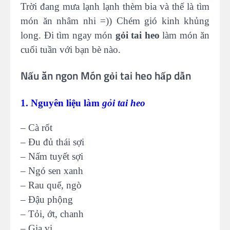
Trời đang mưa lạnh lạnh thèm bia và thế là tìm
món ăn nhâm nhi =)) Chém gió kinh khủng
long. Đi tìm ngay món
gỏi tai heo
làm món ăn
cuối tuần với bạn bè nào.
Nấu ăn ngon Món gỏi tai heo hấp dẫn
1. Nguyên liệu làm
gỏi tai heo
– Cà rốt
– Đu đủ thái sợi
– Nấm tuyết sợi
– Ngó sen xanh
– Rau quế, ngò
– Đậu phộng
– Tỏi, ớt, chanh
– Gia vị