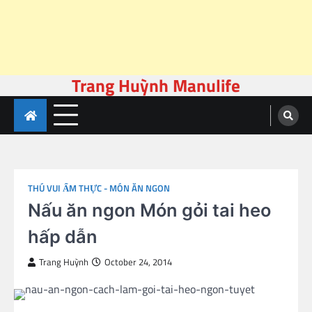
Trang Huỳnh Manulife
Skip
to
content
THÚ VUI ẨM THỰC - MÓN ĂN NGON
Nấu ăn ngon Món gỏi tai heo
hấp dẫn
Trang Huỳnh
October 24, 2014