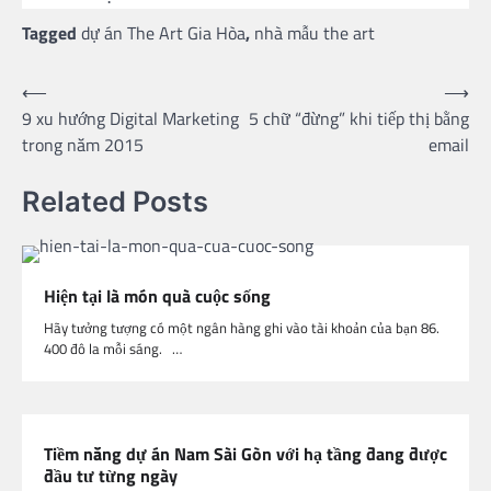
Tagged
dự án The Art Gia Hòa
,
nhà mẫu the art
Post
⟵
⟶
9 xu hướng Digital Marketing
5 chữ “đừng” khi tiếp thị bằng
navigation
trong năm 2015
email
Related Posts
Hiện tại là món quà cuộc sống
Hãy tưởng tượng có một ngân hàng ghi vào tài khoản của bạn 86.
400 đô la mỗi sáng. …
Tiềm năng dự án Nam Sài Gòn với hạ tầng đang được
đầu tư từng ngày