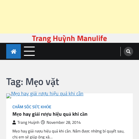
Trang Huỳnh Manulife
Skip
to
content
Tag:
Mẹo vặt
CHĂM SÓC SỨC KHỎE
Mẹo hay giải rượu hiệu quả khi cần
Trang Huỳnh
November 28, 2014
Mẹo hay giải rượu hiệu quả khi cần. Nắm được những bí quyết sau,
chị em sẽ giúp ông xã…