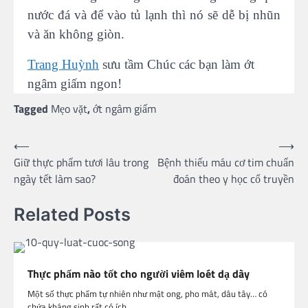
nước đá và để vào tủ lạnh thì nó sẽ dễ bị nhũn
và ăn không giòn.
Trang Huỳnh
sưu tầm Chúc các bạn làm ớt
ngâm giấm ngon!
Tagged
Mẹo vặt
,
ớt ngâm giấm
Post
⟵
⟶
Giữ thực phẩm tươi lâu trong
Bệnh thiếu máu cơ tim chuẩn
navigation
ngày tết làm sao?
đoán theo y học cổ truyền
Related Posts
Thực phẩm nào tốt cho người viêm loét dạ dày
Một số thực phẩm tự nhiên như mật ong, pho mát, dâu tây… có
chứa kháng sinh rất có ích…