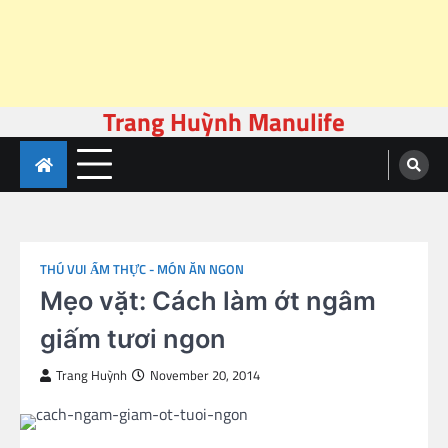
Trang Huỳnh Manulife
Skip
to
content
THÚ VUI ẨM THỰC - MÓN ĂN NGON
Mẹo vặt: Cách làm ớt ngâm
giấm tươi ngon
Trang Huỳnh
November 20, 2014