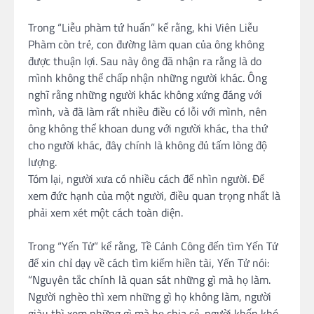
Trong “Liễu phàm tứ huấn” kể rằng, khi Viên Liễu
Phàm còn trẻ, con đường làm quan của ông không
được thuận lợi. Sau này ông đã nhận ra rằng là do
mình không thể chấp nhận những người khác. Ông
nghĩ rằng những người khác không xứng đáng với
mình, và đã làm rất nhiều điều có lỗi với mình, nên
ông không thể khoan dung với người khác, tha thứ
cho người khác, đây chính là không đủ tấm lòng độ
lượng.
Tóm lại, người xưa có nhiều cách để nhìn người. Để
xem đức hạnh của một người, điều quan trọng nhất là
phải xem xét một cách toàn diện.
Trong “Yến Tử” kể rằng, Tề Cảnh Công đến tìm Yến Tử
để xin chỉ dạy về cách tìm kiếm hiền tài, Yến Tử nói:
“Nguyên tắc chính là quan sát những gì mà họ làm.
Người nghèo thì xem những gì họ không làm, người
giàu thì xem những gì mà họ chia sẻ, người khốn khó