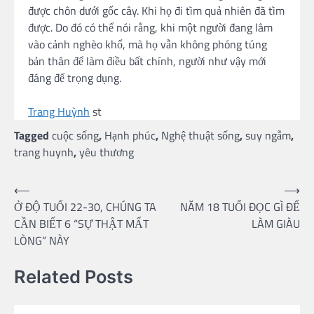
được chôn dưới gốc cây. Khi họ đi tìm quả nhiên đã tìm
được. Do đó có thể nói rằng, khi một người đang lâm
vào cảnh nghèo khổ, mà họ vẫn không phóng túng
bản thân để làm điều bất chính, người như vậy mới
đáng để trọng dụng.
Trang Huỳnh
st
Tagged
cuộc sống
,
Hạnh phúc
,
Nghệ thuật sống
,
suy ngẫm
,
trang huynh
,
yêu thương
Post
⟵
⟶
Ở ĐỘ TUỔI 22-30, CHÚNG TA
NĂM 18 TUỔI ĐỌC GÌ ĐỂ
navigation
CẦN BIẾT 6 “SỰ THẬT MẤT
LÀM GIÀU
LÒNG” NÀY
Related Posts