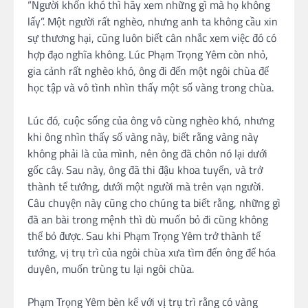
“Người khốn khó thì hãy xem những gì mà họ không
lấy”. Một người rất nghèo, nhưng anh ta không cầu xin
sự thương hại, cũng luôn biết cân nhắc xem việc đó có
hợp đạo nghĩa không. Lúc Phạm Trọng Yêm còn nhỏ,
gia cảnh rất nghèo khó, ông đi đến một ngôi chùa để
học tập và vô tình nhìn thấy một số vàng trong chùa.
Lúc đó, cuộc sống của ông vô cùng nghèo khó, nhưng
khi ông nhìn thấy số vàng này, biết rằng vàng này
không phải là của mình, nên ông đã chôn nó lại dưới
gốc cây. Sau này, ông đã thi đậu khoa tuyển, và trở
thành tể tướng, dưới một người mà trên vạn người.
Câu chuyện này cũng cho chúng ta biết rằng, những gì
đã an bài trong mệnh thì dù muốn bỏ đi cũng không
thể bỏ được. Sau khi Phạm Trọng Yêm trở thành tể
tướng, vị trụ trì của ngôi chùa xưa tìm đến ông để hóa
duyên, muốn trùng tu lại ngôi chùa.
Phạm Trọng Yêm bèn kể với vị trụ trì rằng có vàng