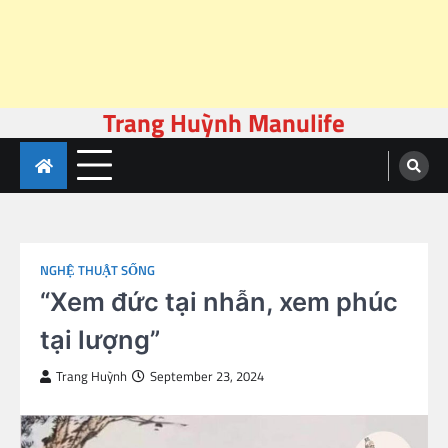
Trang Huỳnh Manulife
Skip
to
content
NGHỆ THUẬT SỐNG
“Xem đức tại nhẫn, xem phúc
tại lượng”
Trang Huỳnh
September 23, 2024