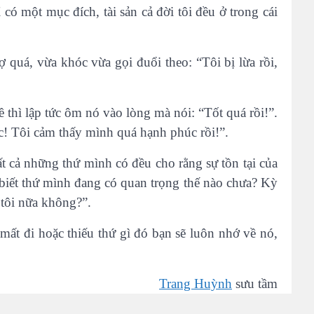
có một mục đích, tài sản cả đời tôi đều ở trong cái
ợ quá, vừa khóc vừa gọi đuổi theo: “Tôi bị lừa rồi,
ề thì lập tức ôm nó vào lòng mà nói: “Tốt quá rồi!”.
! Tôi cảm thấy mình quá hạnh phúc rồi!”.
ất cả những thứ mình có đều cho rằng sự tồn tại của
biết thứ mình đang có quan trọng thế nào chưa? Kỳ
 tôi nữa không?”.
 mất đi hoặc thiếu thứ gì đó bạn sẽ luôn nhớ về nó,
Trang Huỳnh
sưu tầm