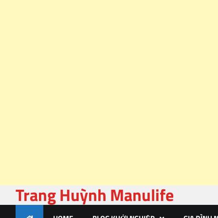
Trang Huỳnh Manulife
Skip
to
content