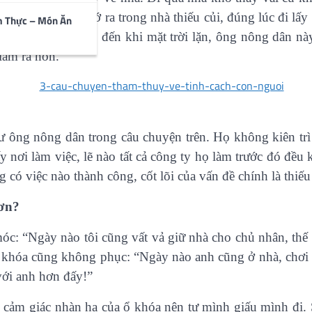
ua đống củi, lại nhớ ra trong nhà thiếu củi, đúng lúc đi 
m Thực – Món Ăn
ừ sáng tinh mơ cho đến khi mặt trời lặn, ông nông dân n
làm ra hồn.
 ông nông dân trong câu chuyện trên. Họ không kiên trì 
nơi làm việc, lẽ nào tất cả công ty họ làm trước đó đều kh
 có việc nào thành công, cốt lõi của vấn đề chính là thiếu
hơn?
óc: “Ngày nào tôi cũng vất vả giữ nhà cho chủ nhân, thế
 khóa cũng không phục: “Ngày nào anh cũng ở nhà, chơi b
với anh hơn đấy!”
cảm giác nhàn hạ của ổ khóa nên tự mình giấu mình đi. 