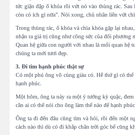
tức giận đập ổ khóa rồi vứt nó vào thùng rác. Sau k
còn có ích gì nữa”. Nói xong, chủ nhân liền vứt chì
Trong thùng rác, ổ khóa và chìa khóa gặp lại nhau
nhận ra giá trị cũng như công sức của đối phương m
Quan hệ giữa con người với nhau là mối quan hệ tư
chúng ta mới tươi đẹp.
3. Đi tìm hạnh phúc thật sự
Có một phú ông vô cùng giàu có. Hễ thứ gì có thể
hạnh phúc.
Một hôm, ông ta nảy ra một ý tưởng kỳ quặc, đem t
cần ai có thể nói cho ông làm thế nào để hạnh phúc
Ông ta đi đến đâu cũng tìm và hỏi, rồi đến một 
cách nào thì dù có đi khắp chân trời góc bể cũng k