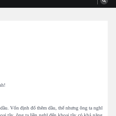
nh!
t dầu. Vốn định đổ thêm dầu, thế nhưng ông ta nghĩ
oai tây, ông ta liền nghĩ đến khoai tây có khả năng