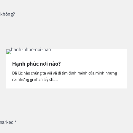
ì không?
Hạnh phúc nơi nào?
Đã lúc nào chúng ta vội vã đi tìm định mệnh của mình nhưng
rồi những gì nhận lấy chỉ…
 marked
*