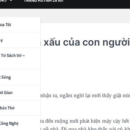
NHỎ
TRANG HUỲNH LÀ AI?
ủa Tôi
về 3 tính xấu của con người
ạy
 Từ Sách Vở –
t Sống
người
ời Gian
 mà lại không hề nhận ra, ngẫm nghĩ lại mới thấy giật mì
Thẩn Thờ
 đi làm đồng, lúc ra đến ruộng mới phát hiện máy cày hế
 Công Nghệ
ng ta lập tức quay về nhà. Đi qua nhà kho thấy vài củ kh