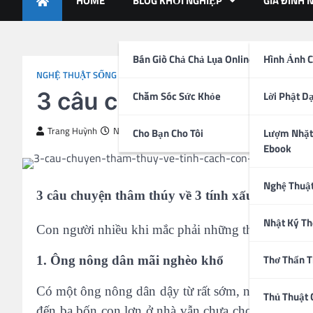
HOME
BLOG KHỞI NGHIỆP
GIA ĐÌNH 
Bán Giò Chả Chả Lụa Online
Hình Ảnh C
NGHỆ THUẬT SỐNG
3 câu chuyện thâm thúy 
Chăm Sóc Sức Khỏe
Lời Phật D
Trang Huỳnh
November 5, 2015
Cho Bạn Cho Tôi
Lượm Nhặt
Ebook
Nghệ Thuậ
3 câu chuyện thâm thúy về 3 tính xấu của con 
Nhật Ký Th
Con người nhiều khi mắc phải những thói quen xấu
Thơ Thẩn 
1. Ông nông dân mãi nghèo khổ
Có một ông nông dân dậy từ rất sớm, nói với vợ sẽ
Thủ Thuật
đến ba bốn con lợn ở nhà vẫn chưa cho ăn, thế là ô