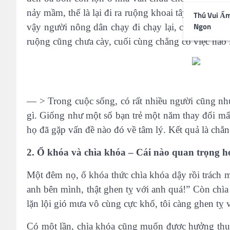
nảy mầm, thế là lại đi ra ruộng khoai tây. Khi đi q
Thú Vui Ẩ
Ngon
vậy người nông dân chạy đi chạy lại, cuối cùng t
ruộng cũng chưa cày, cuối cùng chẳng có việc nào 
— > Trong cuộc sống, có rất nhiều người cũng như
gì. Giống như một số bạn trẻ một năm thay đổi mấy 
họ đã gặp vấn đề nào đó về tâm lý. Kết quả là chẳng
2. Ổ khóa và chìa khóa – Cái nào quan trọng 
Một đêm nọ, ổ khóa thức chìa khóa dậy rồi trách m
anh bên mình, thật ghen tỵ với anh quá!” Còn chìa
lặn lội gió mưa vô cùng cực khổ, tôi càng ghen tỵ 
Có một lần, chìa khóa cũng muốn được hưởng thụ 