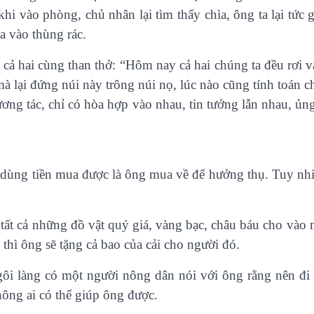
hi vào phòng, chủ nhân lại tìm thấy chìa, ông ta lại tức 
a vào thùng rác.
, cả hai cùng than thở: “Hôm nay cả hai chúng ta đều rơi 
à lại đứng núi này trông núi nọ, lúc nào cũng tính toán ch
ơng tác, chỉ có hòa hợp vào nhau, tin tưởng lẫn nhau, ủng
 dùng tiền mua được là ông mua về để hưởng thụ. Tuy nhi
ất cả những đồ vật quý giá, vàng bạc, châu báu cho vào mộ
 thì ông sẽ tặng cả bao của cải cho người đó.
ngôi làng có một người nông dân nói với ông rằng nên đi
hông ai có thể giúp ông được.