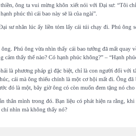
iền, ông ta vui mừng khôn xiết nói với Đại sư: “Tôi chỉ 
hạnh phúc thì cái bao này sẽ là của ngài”.
i sư nhân lúc ấy liền tóm lấy cái túi chạy đi. Phú ông s
hú ông. Phú ông vừa nhìn thấy cái bao tưởng đã mất quay v
Ông cảm thấy thế nào? Có hạnh phúc không?” – “Hạnh phúc
ải là phương pháp gì đặc biệt, chỉ là con người đối với t
úc, cái mà ông thiếu chính là một cơ hội mất đi. Ông đã 
rước đó là một, bây giờ ông có còn muốn đem tặng nó cho
n thân mình trong đó. Bạn liệu có phát hiện ra rằng, khi
m chí nhìn mà không thấy nó?