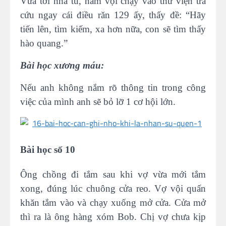
Vừa tới nhà tu, nam vội chạy vào thư viện tra
cứu ngay cái điều răn 129 ấy, thấy đề: “Hãy
tiến lên, tìm kiếm, xa hơn nữa, con sẽ tìm thấy
hào quang.”
Bài học xương máu:
Nếu anh không nắm rõ thông tin trong công
việc của mình anh sẽ bỏ lỡ 1 cơ hội lớn.
Bài học số 10
Ông chồng đi tắm sau khi vợ vừa mới tắm
xong, đúng lúc chuông cửa reo. Vợ vội quấn
khăn tắm vào và chạy xuống mở cửa. Cửa mở
thì ra là ông hàng xóm Bob. Chị vợ chưa kịp