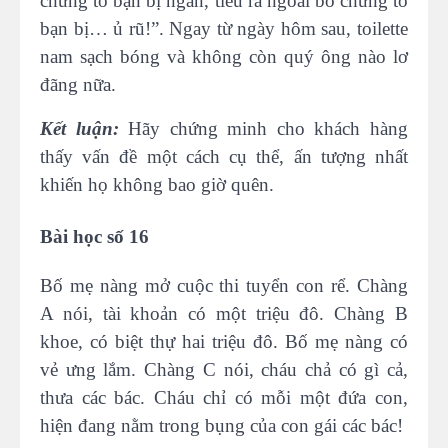
chứng tỏ bạn bị ngắn, tiểu ra ngoài bô chứng tỏ
bạn bị… ủ rũ!”. Ngay từ ngày hôm sau, toilette
nam sạch bóng và không còn quý ông nào lơ
đãng nữa.
Kết luận:
Hãy chứng minh cho khách hàng
thấy vấn đề một cách cụ thể, ấn tượng nhất
khiến họ không bao giờ quên.
Bài học số 16
Bố mẹ nàng mở cuộc thi tuyển con rể. Chàng
A nói, tài khoản có một triệu đô. Chàng B
khoe, có biệt thự hai triệu đô. Bố mẹ nàng có
vẻ ưng lắm. Chàng C nói, cháu chả có gì cả,
thưa các bác. Cháu chỉ có mỗi một đứa con,
hiện đang nằm trong bụng của con gái các bác!