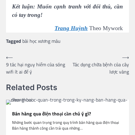
Kết luận: Muốn cạnh tranh với đối thủ, cần
có tay trong!
Trang Huỳnh
Theo Mywork
Tagged
bài học xương máu
Post
⟵
⟶
9 tác hại nguy hiểm của sóng
Tác dụng chữa bệnh của cây
navigation
wifi ít ai để ý
lược vàng
Related Posts
Bán hàng qua điện thoại cần chú ý gì?
Những bước quan trọng trong quy trình bán hàng qua điện thoại
Bán hàng thành công cần trải qua những…