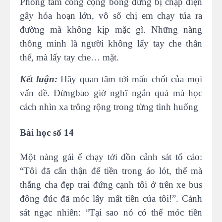
Phòng tắm công cộng bỗng dưng bị chập điện
gây hỏa hoạn lớn, vô số chị em chạy túa ra
đường mà không kịp mặc gì. Những nàng
thông minh là người không lấy tay che thân
thể, mà lấy tay che… mặt.
Kết luận:
Hãy quan tâm tới mấu chốt của mọi
vấn đề. Đừngbao giờ nghĩ ngắn quá mà học
cách nhìn xa trông rộng trong từng tình huống
Bài học số 14
Một nàng gái ế chạy tới đồn cảnh sát tố cáo:
“Tôi đã cẩn thận để tiền trong áo lót, thế mà
thằng cha đẹp trai đứng cạnh tôi ở trên xe bus
đông đúc đã móc lấy mất tiền của tôi!”. Cảnh
sát ngạc nhiên: “Tại sao nó có thể móc tiền