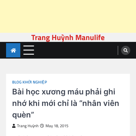
Trang Huỳnh Manulife
Skip
to
content
BLOG KHỞI NGHIỆP
Bài học xương máu phải ghi
nhớ khi mới chỉ là “nhân viên
quèn”
Trang Huỳnh
May 18, 2015