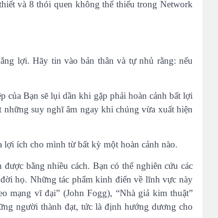
thiết và 8 thói quen không thể thiếu trong Network
ắng lợi. Hãy tin vào bản thân và tự nhủ rằng: nếu
p của Bạn sẽ lụi dần khi gặp phải hoàn cảnh bất lợi
 đứt những suy nghĩ âm ngay khi chúng vừa xuất hiện
a lợi ích cho mình từ bất kỳ một hoàn cảnh nào.
ện được bằng nhiều cách. Bạn có thể nghiên cứu các
 đời họ. Những tác phẩm kinh điển về lĩnh vực này
eo mạng vĩ đại” (John Fogg), “Nhà giả kim thuật”
ững người thành đạt, tức là định hướng dương cho