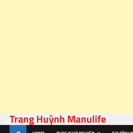
Trang Huỳnh Manulife
Skip
to
content