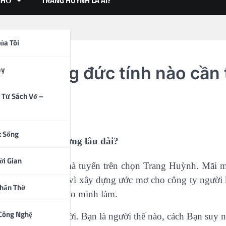
NHỎ
TRANG HUỲNH LÀ AI?
ủa Tôi
g những đức tính nào cần t
ạy
 Từ Sách Vở –
t Sống
cần thiết xây dựng lâu dài?
ời Gian
g biết làm sao mà tuyến trên chọn Trang Huỳnh. Mãi một
o chính mình thay vì xây dựng ước mơ cho công ty người
Thẩn Thờ
ing lại thích hợp cho mình làm.
 Công Nghệ
 quan hệ con người. Bạn là người thế nào, cách Bạn suy ng