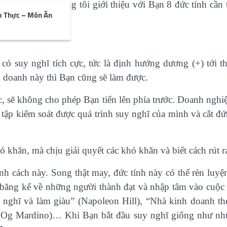
n. Dưới đây, chúng tôi giới thiệu với Bạn 8 đức tính cần 
m Thực – Món Ăn
.
ó suy nghĩ tích cực, tức là định hướng dương (+) tới th
 doanh này thì Bạn cũng sẽ làm được.
ực, sẽ không cho phép Bạn tiến lên phía trước. Doanh nghiệ
hải tập kiểm soát được quá trình suy nghĩ của mình và cắt
khăn, mà chịu giải quyết các khó khăn và biết cách rút r
nh cách này. Song thật may, đức tính này có thể rèn luy
 băng kể về những người thành đạt và nhập tâm vào cuộc
y nghĩ và làm giàu” (Napoleon Hill), “Nhà kinh doanh th
” (Og Mardino)… Khi Bạn bắt đầu suy nghĩ giống như nh