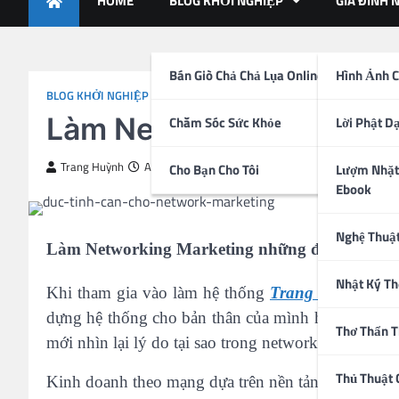
HOME
BLOG KHỞI NGHIỆP
GIA ĐÌNH 
Bán Giò Chả Chả Lụa Online
Hình Ảnh C
BLOG KHỞI NGHIỆP
Làm Networking Marketin
Chăm Sóc Sức Khỏe
Lời Phật D
Trang Huỳnh
August 6, 2017
Cho Bạn Cho Tôi
Lượm Nhặt
Ebook
Nghệ Thuậ
Làm Networking Marketing những đức tính nào 
Nhật Ký Th
Khi tham gia vào làm hệ thống
Trang Huỳnh
khôn
dựng hệ thống cho bản thân của mình hãy làm ch
Thơ Thẩn 
mới nhìn lại lý do tại sao trong networking market
Thủ Thuật
Kinh doanh theo mạng dựa trên nền tảng là các mối