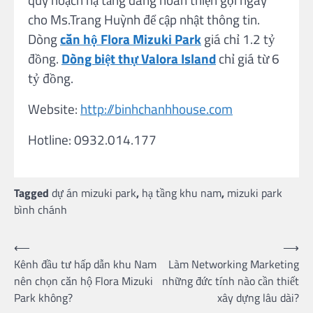
quy hoạch hạ tầng đang hoàn thiện gọi ngay
cho Ms.Trang Huỳnh để cập nhật thông tin.
Dòng
căn hộ Flora Mizuki Park
giá chỉ 1.2 tỷ
đồng.
Dòng biệt thự Valora Island
chỉ giá từ 6
tỷ đồng.
Website:
http://binhchanhhouse.com
Hotline: 0932.014.177
Tagged
dự án mizuki park
,
hạ tầng khu nam
,
mizuki park
bình chánh
Post
⟵
⟶
Kênh đầu tư hấp dẫn khu Nam
Làm Networking Marketing
navigation
nên chọn căn hộ Flora Mizuki
những đức tính nào cần thiết
Park không?
xây dựng lâu dài?