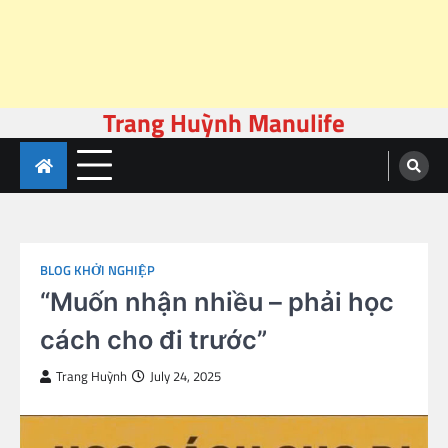
Trang Huỳnh Manulife
Skip
to
content
BLOG KHỞI NGHIỆP
“Muốn nhận nhiều – phải học
cách cho đi trước”
Trang Huỳnh
July 24, 2025