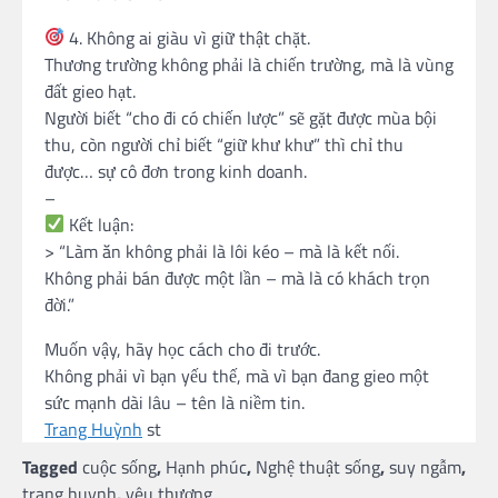
4. Không ai giàu vì giữ thật chặt.
Thương trường không phải là chiến trường, mà là vùng
đất gieo hạt.
Người biết “cho đi có chiến lược” sẽ gặt được mùa bội
thu, còn người chỉ biết “giữ khư khư” thì chỉ thu
được… sự cô đơn trong kinh doanh.
–
Kết luận:
> “Làm ăn không phải là lôi kéo – mà là kết nối.
Không phải bán được một lần – mà là có khách trọn
đời.”
Muốn vậy, hãy học cách cho đi trước.
Không phải vì bạn yếu thế, mà vì bạn đang gieo một
sức mạnh dài lâu – tên là niềm tin.
Trang Huỳnh
st
Tagged
cuộc sống
,
Hạnh phúc
,
Nghệ thuật sống
,
suy ngẫm
,
trang huynh
,
yêu thương