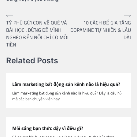
Post
⟵
⟶
TỶ PHÚ GỬI CON VỀ QUÊ VÀ
10 CÁCH ĐỂ GIA TĂNG
navigation
BÀI HỌC : ĐỪNG ĐỂ MÌNH
DOPAMINE TỰ NHIÊN & LÂU
NGHÈO ĐẾN NỖI CHỈ CÓ MỖI
DÀI
TIỀN
Related Posts
Làm marketing bất động sản kênh nào là hiệu quả?
Làm marketing bất động sản kênh nào là hiệu quả? Đây là câu hỏi
mà các bạn chuyên viên hay…
Mỗi sáng bạn thức dậy vì điều gì?
Có những bài học trong cuộc sống tạo động lực cho bản thân