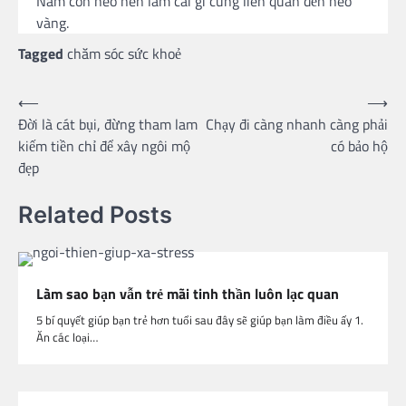
Năm con heo nên làm cái gì cũng liên quan đến heo
vàng.
Tagged
chăm sóc sức khoẻ
Post
⟵
⟶
Đời là cát bụi, đừng tham lam
Chạy đi càng nhanh càng phải
navigation
kiếm tiền chỉ để xây ngôi mộ
có bảo hộ
đẹp
Related Posts
Làm sao bạn vẫn trẻ mãi tinh thần luôn lạc quan
5 bí quyết giúp bạn trẻ hơn tuổi sau đây sẽ giúp bạn làm điều ấy 1.
Ăn các loại…