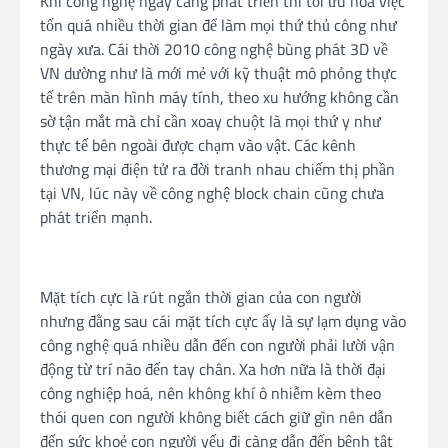
Khi công nghệ ngày càng phát triển thì tối ưu hoá việc
tốn quá nhiều thời gian để làm mọi thứ thủ công như
ngày xưa. Cái thời 2010 công nghệ bùng phát 3D về
VN dường như là mới mẻ với kỹ thuật mô phỏng thực
tế trên màn hình máy tính, theo xu hướng không cần
sờ tận mắt mà chỉ cần xoay chuột là mọi thứ y như
thực tế bên ngoài được chạm vào vật. Các kênh
thương mại điện tử ra đời tranh nhau chiếm thị phần
tại VN, lúc này về công nghệ block chain cũng chưa
phát triển mạnh.
Mặt tích cực là rút ngắn thời gian của con người
nhưng đằng sau cái mặt tích cực ấy là sự lạm dụng vào
công nghệ quá nhiều dẫn đến con người phải lười vận
động từ trí não đến tay chân. Xa hơn nữa là thời đại
công nghiệp hoá, nên không khí ô nhiễm kèm theo
thói quen con người không biết cách giữ gìn nên dẫn
đến sức khoẻ con người yếu đi càng dẫn đến bệnh tật