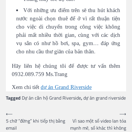
Với những ưu điểm trên sẽ thu hút khách
nước ngoài chọn thuê để ở vì rất thuận tiện
cho việc di chuyển trong công việc không
phải mất nhiều thời gian, cùng với các dịch
vụ sẵn có như hồ bơi, spa, gym… đáp ứng
cho nhu cầu thư giãn của bản thân.
Hãy liên hệ chúng tôi để được tư vấn thêm
0932.089.759 Ms.Trang
Xem chi tiết
dự án Grand Riverside
Tagged
Dự án căn hộ Grand Riverside
,
dự án grand riverside
Post
⟵
⟶
5 chữ “đừng” khi tiếp thị bằng
Vì sao một số video lan tỏa
navigation
email
mạnh mẽ, số khác thì không